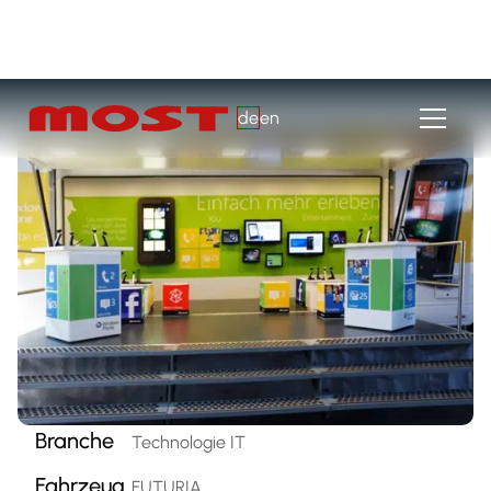
de
en
Branche
Technologie IT
Fahrzeug
FUTURIA