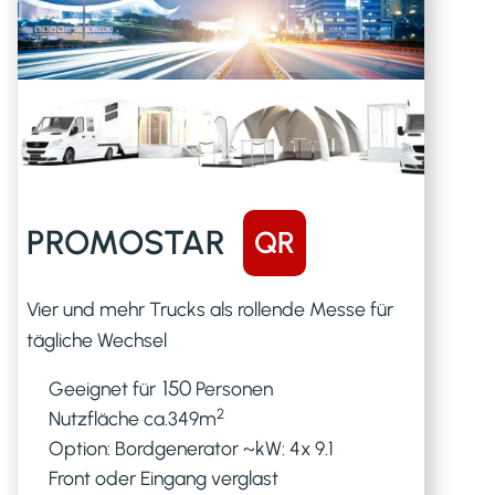
PROMOSTAR
QR
Vier und mehr Trucks als rollende Messe für
tägliche Wechsel
150
Geeignet für
Personen
2
Nutzfläche ca.
349
m
Option: Bordgenerator ~kW: 4x 9.1
Front oder Eingang verglast