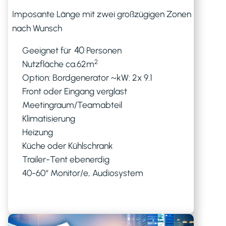
Imposante Länge mit zwei großzügigen Zonen
nach Wunsch
40
Geeignet für
Personen
2
Nutzfläche ca.
62
m
Option: Bordgenerator ~kW: 2x 9.1
Front oder Eingang verglast
Meetingraum/Teamabteil
Klimatisierung
Heizung
Küche oder Kühlschrank
Trailer-Tent ebenerdig
40-60“ Monitor/e, Audiosystem